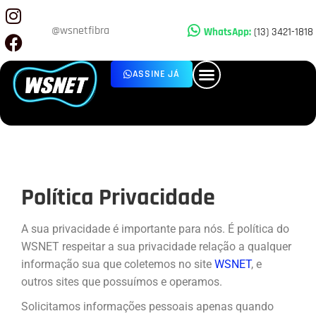
@wsnetfibra
WhatsApp:
(13) 3421-1818
ASSINE JÁ
Área do assinante
Política Privacidade
A sua privacidade é importante para nós. É política do
WSNET respeitar a sua privacidade relação a qualquer
informação sua que coletemos no site
WSNET
, e
outros sites que possuímos e operamos.
Solicitamos informações pessoais apenas quando