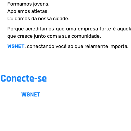
Formamos jovens.
Apoiamos atletas.
Cuidamos da nossa cidade.
Porque acreditamos que uma empresa forte é aquel
que cresce junto com a sua comunidade.
WSNET
, conectando você ao que relamente importa.
Conecte-se
a quem transforma
realidades.
Na
WSNET
, acreditamos que conexão vai
além da internet. Nossos projetos sociais
fortalecem a comunidade, geram
oportunidades e constroem um futuro melhor
para todos.