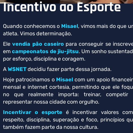
Incentivo ao Esporte
Quando conhecemos o
Misael
, vimos mais do que 
atleta. Vimos determinação.
Ele
vendia pão caseiro
para conseguir se inscrev
em
campeonatos de
jiu-jitsu
. Um sonho sustenta
por esforço, disciplina e coragem.
A
WSNET
decidiu fazer parte dessa jornada.
Hoje patrocinamos o
Misael
com um apoio financei
mensal e internet cortesia, permitindo que ele foq
no que realmente importa: treinar, competir
representar nossa cidade com orgulho.
Incentivar o esporte
é incentivar valores co
respeito, disciplina, superação e foco, princípios q
também fazem parte da nossa cultura.